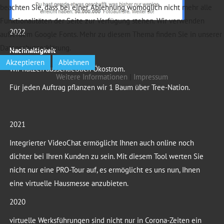
beachten Sie, dass bei einer Ablehnung womöglich nicht mehr alle
Funktionalitäten der Seite zur Verfügung stehen. Wir verwenden
2022
außerdem Google Fonts. Mehr zu diesem Thema finden Sie in unserer
Datenschutzerklärung.
Nachhaltigkeit
Akzeptieren
Ablehnen
Wir nutzen ausschließlich Ökostrom.
Weitere Informationen
|
Impressum
Für jeden Auftrag pflanzen wir 1 Baum über Tree-Nation.
2021
Integrierter VideoChat ermöglicht Ihnen auch online noch
dichter bei Ihren Kunden zu sein. Mit diesem Tool werten Sie
nicht nur eine PRO-Tour auf, es ermöglicht es uns nun, Ihnen
eine virtuelle Hausmesse anzubieten.
2020
virtuelle Werksführungen sind nicht nur in Corona-Zeiten ein