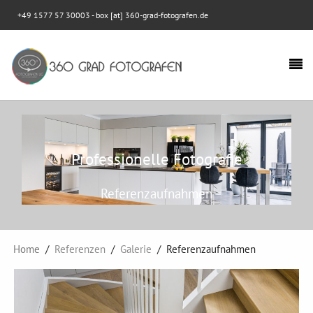
+49 1577 57 30003
- box [at] 360-grad-fotografen.de
Professionelle Fotografie
Referenzaufnahmen
Home
Referenzen
Galerie
Referenzaufnahmen