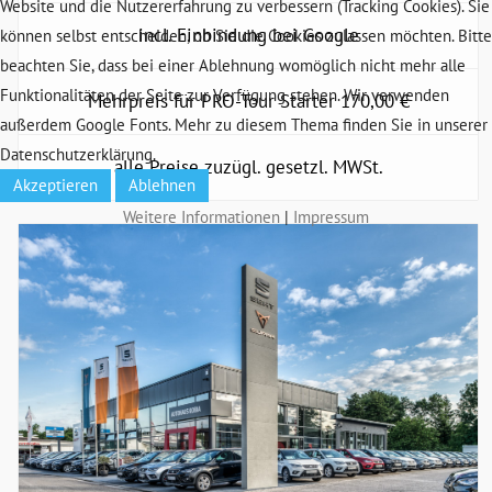
Website und die Nutzererfahrung zu verbessern (Tracking Cookies). Sie
incl. Einbindung bei Google
können selbst entscheiden, ob Sie die Cookies zulassen möchten. Bitte
beachten Sie, dass bei einer Ablehnung womöglich nicht mehr alle
Funktionalitäten der Seite zur Verfügung stehen. Wir verwenden
Mehrpreis für PRO-Tour Starter 170,00 €
außerdem Google Fonts. Mehr zu diesem Thema finden Sie in unserer
Datenschutzerklärung.
alle Preise zuzügl. gesetzl. MWSt.
Akzeptieren
Ablehnen
Weitere Informationen
|
Impressum