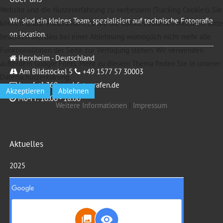
Website und die Nutzererfahrung zu verbessern (Tracking Cookies). Sie
Wir sind ein kleines Team, spezialisiert auf technische Fotografie
können selbst entscheiden, ob Sie die Cookies zulassen möchten. Bitte
on location.
beachten Sie, dass bei einer Ablehnung womöglich nicht mehr alle
Funktionalitäten der Seite zur Verfügung stehen. Wir verwenden
Herxheim - Deutschland
außerdem Google Fonts. Mehr zu diesem Thema finden Sie in unserer
Am Bildstöckel 5
+49 1577 57 30003
Datenschutzerklärung.
box [at] 360-grad-fotografen.de
Akzeptieren
Ablehnen
Mo-Fr: 10.00 - 18.00
Weitere Informationen
|
Impressum
Aktuelles
2025