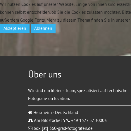
Wir nutzen Cookies auf unserer Website. Einige von ihnen sind essenzi
können selbst entscheiden, ob Sie die Cookies zulassen möchten. Bitt
außerdem Google Fonts. Mehr zu diesem Thema finden Sie in unserer 
Akzeptieren
Ablehnen
Über uns
Wir sind ein kleines Team, spezialisiert auf technische
Fotografie on location.
Herxheim - Deutschland
Am Bildstöckel 5
+49 1577 57 30003
box [at] 360-grad-fotografen.de