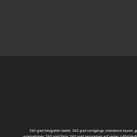
360 grad fotografen bietet: 360 grad rundgänge, interaktive touren, 
unternehmen, 360 grad fotos, 360 grad panoramen auf papier, luftbildau