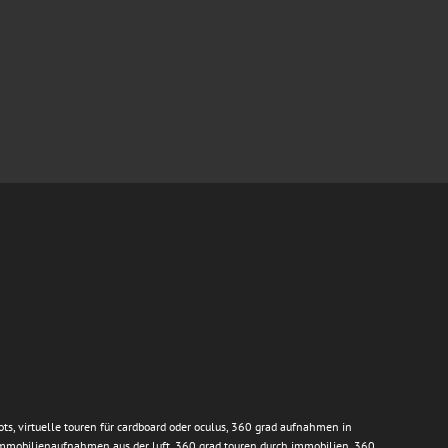
ts, virtuelle touren für cardboard oder oculus, 360 grad aufnahmen in
immobilienaufnahmen aus der luft, 360 grad touren durch immobilien, 360