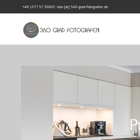
+49 1577 57 30003
- box [at] 360-grad-fotografen.de
P