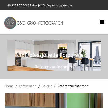
+49 1577 57 30003
- box [at] 360-grad-fotografen.de
Professionelle Fotografie
Referenzaufnahmen
Home
Referenzen
Galerie
Referenzaufnahmen