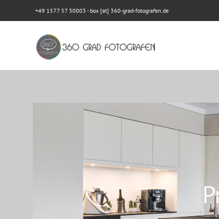
+49 1577 57 30003
- box [at] 360-grad-fotografen.de
P