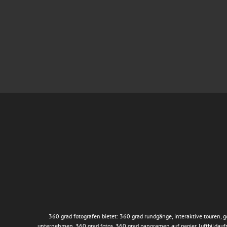
360 grad fotografen bietet: 360 grad rundgänge, interaktive touren, 
unternehmen, 360 grad fotos, 360 grad panoramen auf papier, luftbildau