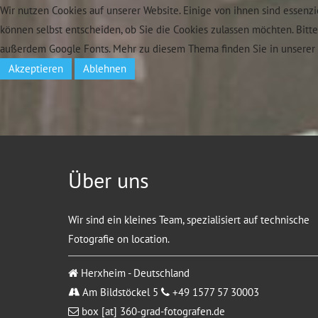
Wir nutzen Cookies auf unserer Website. Einige von ihnen sind essenzi
können selbst entscheiden, ob Sie die Cookies zulassen möchten. Bitt
außerdem Google Fonts. Mehr zu diesem Thema finden Sie in unserer 
Akzeptieren
Ablehnen
Über uns
Wir sind ein kleines Team, spezialisiert auf technische
Fotografie on location.
Herxheim - Deutschland
Am Bildstöckel 5
+49 1577 57 30003
box [at] 360-grad-fotografen.de