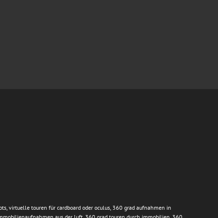
ts, virtuelle touren für cardboard oder oculus, 360 grad aufnahmen in
immobilienaufnahmen aus der luft, 360 grad touren durch immobilien, 360