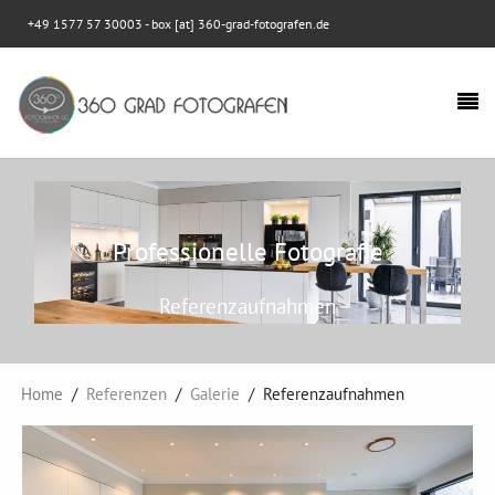
+49 1577 57 30003
- box [at] 360-grad-fotografen.de
Professionelle Fotografie
Referenzaufnahmen
Home
Referenzen
Galerie
Referenzaufnahmen