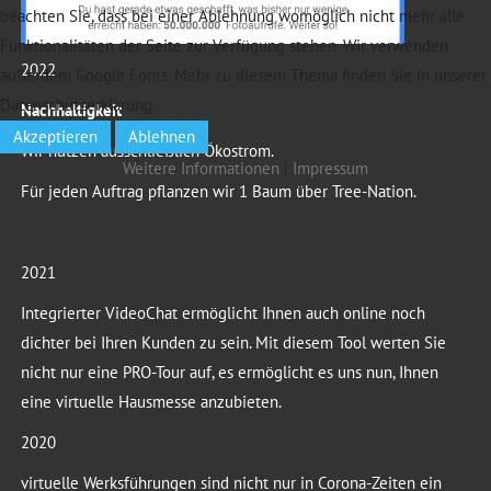
beachten Sie, dass bei einer Ablehnung womöglich nicht mehr alle
Funktionalitäten der Seite zur Verfügung stehen. Wir verwenden
2022
außerdem Google Fonts. Mehr zu diesem Thema finden Sie in unserer
Datenschutzerklärung.
Nachhaltigkeit
Akzeptieren
Ablehnen
Wir nutzen ausschließlich Ökostrom.
Weitere Informationen
|
Impressum
Für jeden Auftrag pflanzen wir 1 Baum über Tree-Nation.
2021
Integrierter VideoChat ermöglicht Ihnen auch online noch
dichter bei Ihren Kunden zu sein. Mit diesem Tool werten Sie
nicht nur eine PRO-Tour auf, es ermöglicht es uns nun, Ihnen
eine virtuelle Hausmesse anzubieten.
2020
virtuelle Werksführungen sind nicht nur in Corona-Zeiten ein