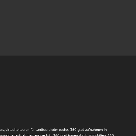
ts, virtuelle touren für cardboard oder oculus, 360 grad aufnahmen in
immobilienaufnahmen aus der luft, 360 grad touren durch immobilien, 360