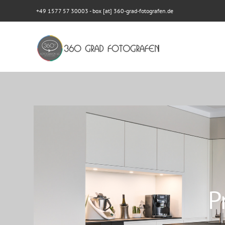
+49 1577 57 30003
- box [at] 360-grad-fotografen.de
P