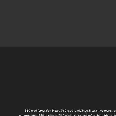
360 grad fotografen bietet: 360 grad rundgänge, interaktive touren, 
unternehmen, 360 grad fotos, 360 grad panoramen auf papier, luftbildau