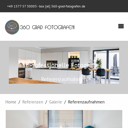
+49 1577 57 30003
- box [at] 360-grad-fotografen.de
Professionelle Fotografie
Referenzaufnahmen
Home
Referenzen
Galerie
Referenzaufnahmen