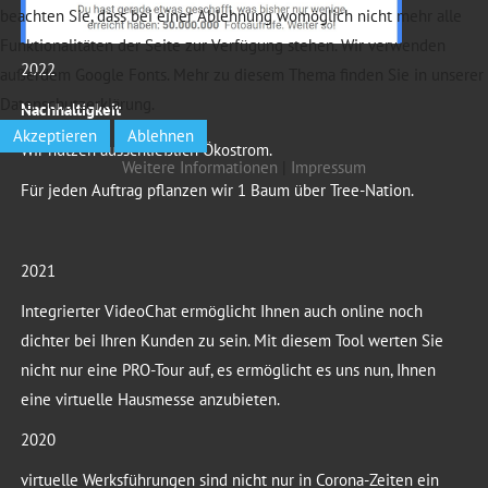
beachten Sie, dass bei einer Ablehnung womöglich nicht mehr alle
Funktionalitäten der Seite zur Verfügung stehen. Wir verwenden
2022
außerdem Google Fonts. Mehr zu diesem Thema finden Sie in unserer
Datenschutzerklärung.
Nachhaltigkeit
Akzeptieren
Ablehnen
Wir nutzen ausschließlich Ökostrom.
Weitere Informationen
|
Impressum
Für jeden Auftrag pflanzen wir 1 Baum über Tree-Nation.
2021
Integrierter VideoChat ermöglicht Ihnen auch online noch
dichter bei Ihren Kunden zu sein. Mit diesem Tool werten Sie
nicht nur eine PRO-Tour auf, es ermöglicht es uns nun, Ihnen
eine virtuelle Hausmesse anzubieten.
2020
virtuelle Werksführungen sind nicht nur in Corona-Zeiten ein