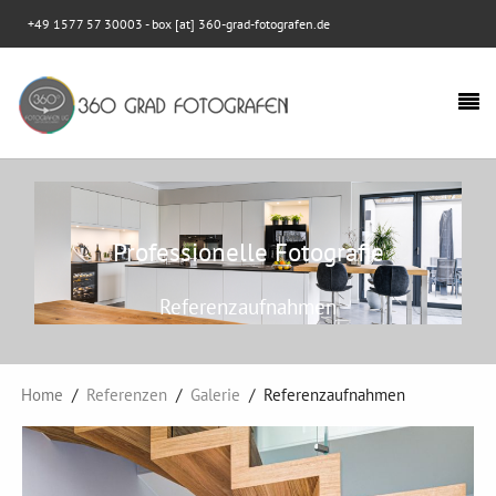
+49 1577 57 30003
- box [at] 360-grad-fotografen.de
Professionelle Fotografie
Referenzaufnahmen
Home
Referenzen
Galerie
Referenzaufnahmen