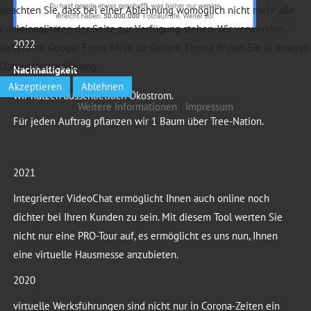
beachten Sie, dass bei einer Ablehnung womöglich nicht mehr alle
Funktionalitäten der Seite zur Verfügung stehen. Wir verwenden
2022
außerdem Google Fonts. Mehr zu diesem Thema finden Sie in unserer
Datenschutzerklärung.
Nachhaltigkeit
Akzeptieren
Ablehnen
Wir nutzen ausschließlich Ökostrom.
Weitere Informationen
|
Impressum
Für jeden Auftrag pflanzen wir 1 Baum über Tree-Nation.
2021
Integrierter VideoChat ermöglicht Ihnen auch online noch
dichter bei Ihren Kunden zu sein. Mit diesem Tool werten Sie
nicht nur eine PRO-Tour auf, es ermöglicht es uns nun, Ihnen
eine virtuelle Hausmesse anzubieten.
2020
virtuelle Werksführungen sind nicht nur in Corona-Zeiten ein