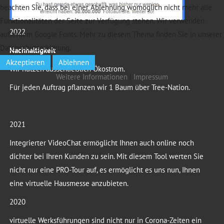
beachten Sie, dass bei einer Ablehnung womöglich nicht mehr alle
Funktionalitäten der Seite zur Verfügung stehen. Wir verwenden
2022
außerdem Google Fonts. Mehr zu diesem Thema finden Sie in unserer
Datenschutzerklärung.
Nachhaltigkeit
Akzeptieren
Ablehnen
Wir nutzen ausschließlich Ökostrom.
Weitere Informationen
|
Impressum
Für jeden Auftrag pflanzen wir 1 Baum über Tree-Nation.
2021
Integrierter VideoChat ermöglicht Ihnen auch online noch
dichter bei Ihren Kunden zu sein. Mit diesem Tool werten Sie
nicht nur eine PRO-Tour auf, es ermöglicht es uns nun, Ihnen
eine virtuelle Hausmesse anzubieten.
2020
virtuelle Werksführungen sind nicht nur in Corona-Zeiten ein