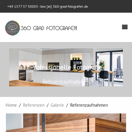
+49 1577 57 30003
- box [at] 360-grad-fotografen.de
Professionelle Fotografie
Referenzaufnahmen
Home
Referenzen
Galerie
Referenzaufnahmen