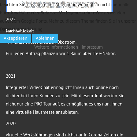
beachten Sie, dass bei einer Ablehnung womöglich nicht mehr alle
Funktionalitäten der Seite zur Verfügung stehen. Wir verwenden
2022
außerdem Google Fonts. Mehr zu diesem Thema finden Sie in unserer
Datenschutzerklärung.
Nachhaltigkeit
Akzeptieren
Ablehnen
Wir nutzen ausschließlich Ökostrom.
Weitere Informationen
|
Impressum
Für jeden Auftrag pflanzen wir 1 Baum über Tree-Nation.
2021
Integrierter VideoChat ermöglicht Ihnen auch online noch
dichter bei Ihren Kunden zu sein. Mit diesem Tool werten Sie
nicht nur eine PRO-Tour auf, es ermöglicht es uns nun, Ihnen
eine virtuelle Hausmesse anzubieten.
2020
virtuelle Werksführungen sind nicht nur in Corona-Zeiten ein