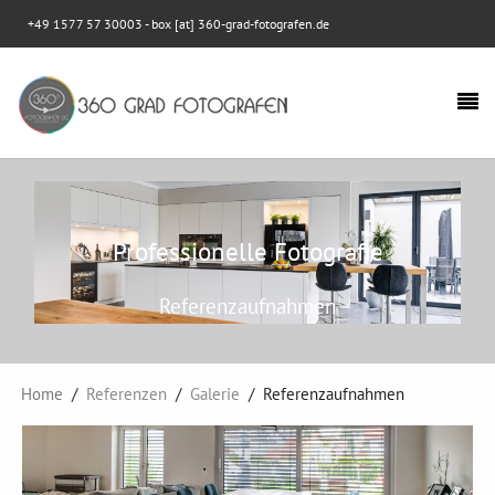
+49 1577 57 30003
- box [at] 360-grad-fotografen.de
Professionelle Fotografie
Referenzaufnahmen
Home
Referenzen
Galerie
Referenzaufnahmen