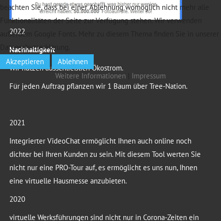
beachten Sie, dass bei einer Ablehnung womöglich nicht mehr alle
Funktionalitäten der Seite zur Verfügung stehen. Wir verwenden
2022
außerdem Google Fonts. Mehr zu diesem Thema finden Sie in unserer
Datenschutzerklärung.
Nachhaltigkeit
Akzeptieren
Ablehnen
Wir nutzen ausschließlich Ökostrom.
Weitere Informationen
|
Impressum
Für jeden Auftrag pflanzen wir 1 Baum über Tree-Nation.
2021
Integrierter VideoChat ermöglicht Ihnen auch online noch
dichter bei Ihren Kunden zu sein. Mit diesem Tool werten Sie
nicht nur eine PRO-Tour auf, es ermöglicht es uns nun, Ihnen
eine virtuelle Hausmesse anzubieten.
2020
virtuelle Werksführungen sind nicht nur in Corona-Zeiten ein