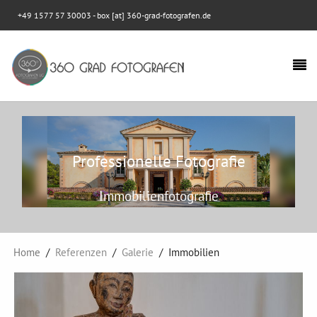
+49 1577 57 30003
- box [at] 360-grad-fotografen.de
Professionelle Fotografie
Immobilienfotografie
Home
Referenzen
Galerie
Immobilien