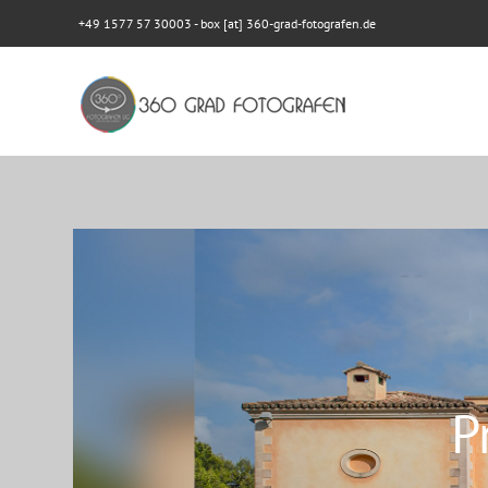
+49 1577 57 30003
- box [at] 360-grad-fotografen.de
P