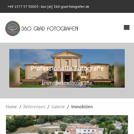
+49 1577 57 30003
- box [at] 360-grad-fotografen.de
Professionelle Fotografie
Immobilienfotografie
Home
Referenzen
Galerie
Immobilien