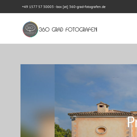
+49 1577 57 30003
- box [at] 360-grad-fotografen.de
P