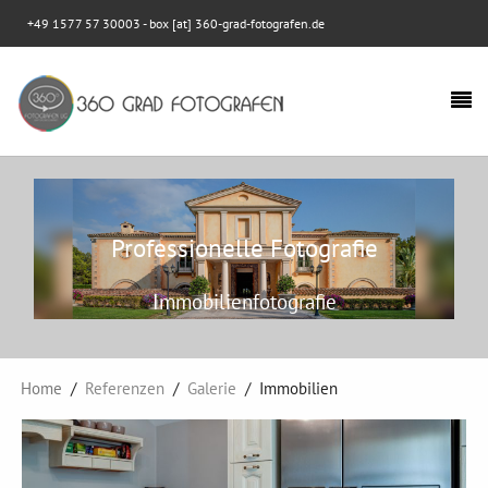
+49 1577 57 30003
- box [at] 360-grad-fotografen.de
Professionelle Fotografie
Immobilienfotografie
Home
Referenzen
Galerie
Immobilien