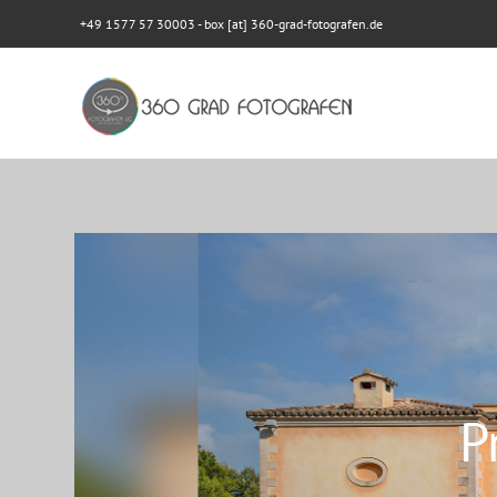
+49 1577 57 30003
- box [at] 360-grad-fotografen.de
P