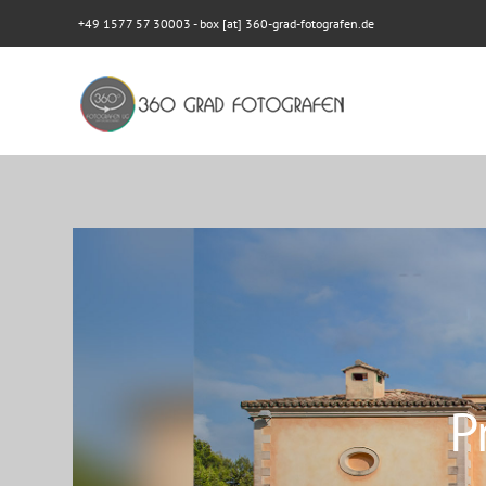
+49 1577 57 30003
- box [at] 360-grad-fotografen.de
P