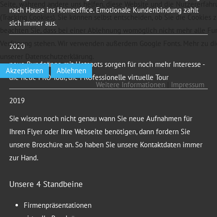
Seite, während andere uns helfen, diese Website und die Nutzererfahr
nach Hause ins Homeoffice. Emotionale Kundenbindung zahlt
(Tracking Cookies). Sie können selbst entscheiden, ob Sie die Cookies 
sich immer aus.
beachten Sie, dass bei einer Ablehnung womöglich nicht mehr alle Fun
Verfügung stehen. Wir verwenden außerdem Google Fonts. Mehr zu di
2020
unserer Datenschutzerklärung.
neue Rundgänge mit Hotspots sorgen für noch mehr Interesse -
Akzeptieren
Ablehnen
die neue PRO-Tour, die PROfessionelle virtuelle Tour
Weitere Informationen
|
Impressum
2019
Sie wissen noch nicht genau wann Sie neue Aufnahmen für
Ihren Flyer oder Ihre Webseite benötigen, dann fordern Sie
unsere Broschüre an. So haben Sie unsere Kontaktdaten immer
zur Hand.
Unsere 4 Standbeine
Firmenpräsentationen