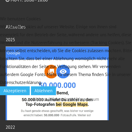
Wir benutzen Cookies
Aktuelles
Wir nutzen Cookies auf unserer Website. Einige von ihnen sind
essenziell für den Betrieb der Seite, während andere uns helfen, diese
2025
Website und die Nutzererfahrung zu verbessern (Tracking Cookies). Sie
können selbst entscheiden, ob Sie die Cookies zulassen möchten. Bitte
beachten Sie, dass bei einer Ablehnung womöglich nicht mehr alle
Funktionalitäten der Seite zur Verfügung stehen. Wir verwenden
außerdem Google Fonts. Mehr zu diesem Thema finden Sie in unserer
Datenschutzerklärung.
Akzeptieren
Ablehnen
Weitere Informationen
|
Impressum
2022