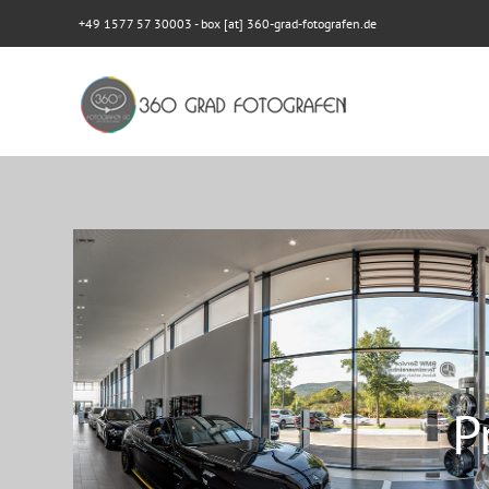
+49 1577 57 30003
- box [at] 360-grad-fotografen.de
P