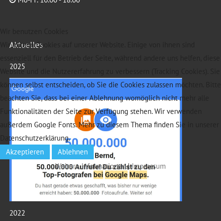
Wir benutzen Cookies
Aktuelles
Wir nutzen Cookies auf unserer Website. Einige von ihnen sind
essenziell für den Betrieb der Seite, während andere uns helfen, diese
2025
Website und die Nutzererfahrung zu verbessern (Tracking Cookies). Sie
können selbst entscheiden, ob Sie die Cookies zulassen möchten. Bitte
beachten Sie, dass bei einer Ablehnung womöglich nicht mehr alle
Funktionalitäten der Seite zur Verfügung stehen. Wir verwenden
außerdem Google Fonts. Mehr zu diesem Thema finden Sie in unserer
Datenschutzerklärung.
Akzeptieren
Ablehnen
Weitere Informationen
|
Impressum
2022