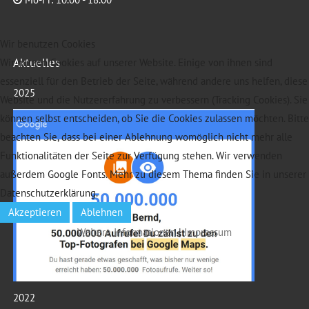
Wir benutzen Cookies
Aktuelles
Wir nutzen Cookies auf unserer Website. Einige von ihnen sind
essenziell für den Betrieb der Seite, während andere uns helfen, diese
2025
Website und die Nutzererfahrung zu verbessern (Tracking Cookies). Sie
können selbst entscheiden, ob Sie die Cookies zulassen möchten. Bitte
beachten Sie, dass bei einer Ablehnung womöglich nicht mehr alle
Funktionalitäten der Seite zur Verfügung stehen. Wir verwenden
außerdem Google Fonts. Mehr zu diesem Thema finden Sie in unserer
Datenschutzerklärung.
Akzeptieren
Ablehnen
Weitere Informationen
|
Impressum
2022