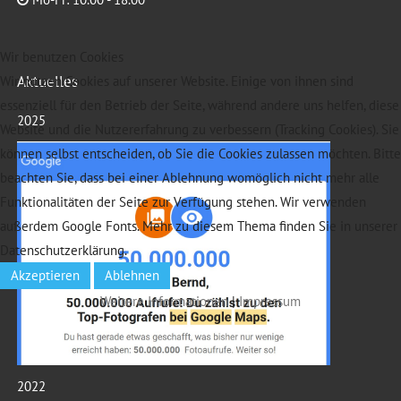
Wir benutzen Cookies
Aktuelles
Wir nutzen Cookies auf unserer Website. Einige von ihnen sind
essenziell für den Betrieb der Seite, während andere uns helfen, diese
2025
Website und die Nutzererfahrung zu verbessern (Tracking Cookies). Sie
können selbst entscheiden, ob Sie die Cookies zulassen möchten. Bitte
beachten Sie, dass bei einer Ablehnung womöglich nicht mehr alle
Funktionalitäten der Seite zur Verfügung stehen. Wir verwenden
außerdem Google Fonts. Mehr zu diesem Thema finden Sie in unserer
Datenschutzerklärung.
Akzeptieren
Ablehnen
Weitere Informationen
|
Impressum
2022