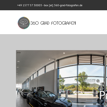
+49 1577 57 30003
- box [at] 360-grad-fotografen.de
P