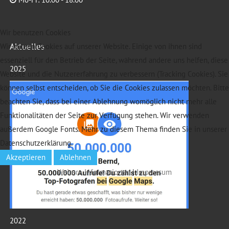
Wir benutzen Cookies
Aktuelles
Wir nutzen Cookies auf unserer Website. Einige von ihnen sind
essenziell für den Betrieb der Seite, während andere uns helfen, diese
2025
Website und die Nutzererfahrung zu verbessern (Tracking Cookies). Sie
können selbst entscheiden, ob Sie die Cookies zulassen möchten. Bitte
beachten Sie, dass bei einer Ablehnung womöglich nicht mehr alle
Funktionalitäten der Seite zur Verfügung stehen. Wir verwenden
außerdem Google Fonts. Mehr zu diesem Thema finden Sie in unserer
Datenschutzerklärung.
Akzeptieren
Ablehnen
Weitere Informationen
|
Impressum
2022