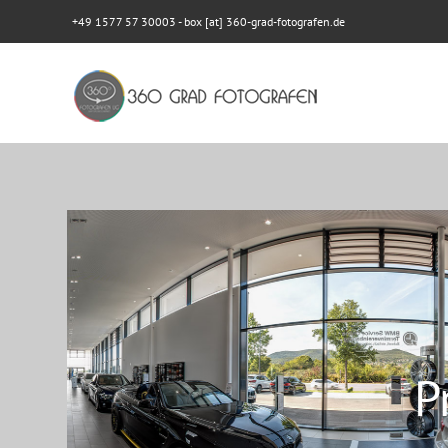
+49 1577 57 30003
- box [at] 360-grad-fotografen.de
P