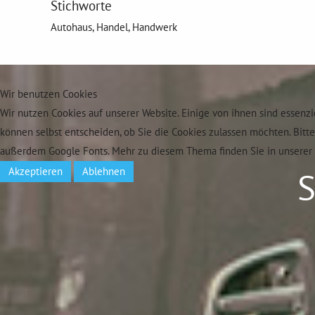
Stichworte
Autohaus, Handel, Handwerk
Wir benutzen Cookies
Wir nutzen Cookies auf unserer Website. Einige von ihnen sind essenzi
können selbst entscheiden, ob Sie die Cookies zulassen möchten. Bitt
außerdem Google Fonts. Mehr zu diesem Thema finden Sie in unserer 
Akzeptieren
Ablehnen
S