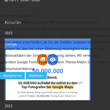
Wir benutzen Cookies
Aktuelles
Wir nutzen Cookies auf unserer Website. Einige von ihnen sind
essenziell für den Betrieb der Seite, während andere uns helfen, diese
2025
Website und die Nutzererfahrung zu verbessern (Tracking Cookies). Sie
können selbst entscheiden, ob Sie die Cookies zulassen möchten. Bitte
beachten Sie, dass bei einer Ablehnung womöglich nicht mehr alle
Funktionalitäten der Seite zur Verfügung stehen. Wir verwenden
außerdem Google Fonts. Mehr zu diesem Thema finden Sie in unserer
Datenschutzerklärung.
Akzeptieren
Ablehnen
Weitere Informationen
|
Impressum
2022