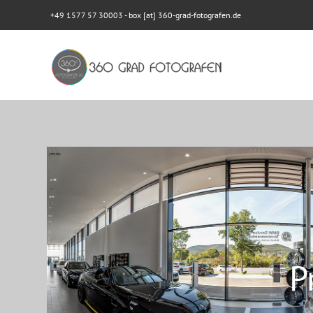
+49 1577 57 30003
- box [at] 360-grad-fotografen.de
P