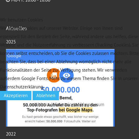
Wir benutzen Cookies
Aktuelles
Wir nutzen Cookies auf unserer Website. Einige von ihnen sind
essenziell für den Betrieb der Seite, während andere uns helfen, diese
2025
Website und die Nutzererfahrung zu verbessern (Tracking Cookies). Sie
können selbst entscheiden, ob Sie die Cookies zulassen möchten. Bitte
beachten Sie, dass bei einer Ablehnung womöglich nicht mehr alle
Funktionalitäten der Seite zur Verfügung stehen. Wir verwenden
außerdem Google Fonts. Mehr zu diesem Thema finden Sie in unserer
Datenschutzerklärung.
Akzeptieren
Ablehnen
Weitere Informationen
|
Impressum
2022