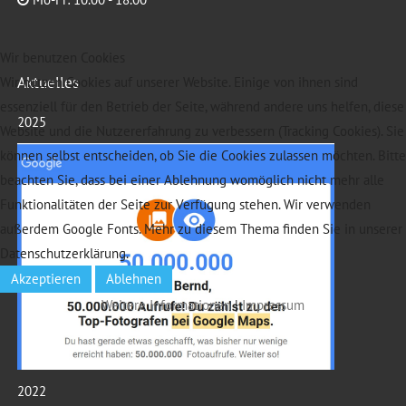
Wir benutzen Cookies
Aktuelles
Wir nutzen Cookies auf unserer Website. Einige von ihnen sind
essenziell für den Betrieb der Seite, während andere uns helfen, diese
2025
Website und die Nutzererfahrung zu verbessern (Tracking Cookies). Sie
können selbst entscheiden, ob Sie die Cookies zulassen möchten. Bitte
beachten Sie, dass bei einer Ablehnung womöglich nicht mehr alle
Funktionalitäten der Seite zur Verfügung stehen. Wir verwenden
außerdem Google Fonts. Mehr zu diesem Thema finden Sie in unserer
Datenschutzerklärung.
Akzeptieren
Ablehnen
Weitere Informationen
|
Impressum
2022